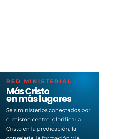
EL
EVANGELIO
Dios existe, creó todo y nosotros
hemos pecado contra Él. Envió a
Cristo para morir en la cruz en
nuestro lugar, y resucitó como
señal de que Dios aceptó ese
sacrificio. Por la fe somos
reconciliados con Dios y hechos
Suyos para vivir para Su gloria.
RED MINISTERIAL
Más Cristo
en más lugares
Seis ministerios conectados por
el mismo centro: glorificar a
Cristo en la predicación, la
consejería, la formación y la