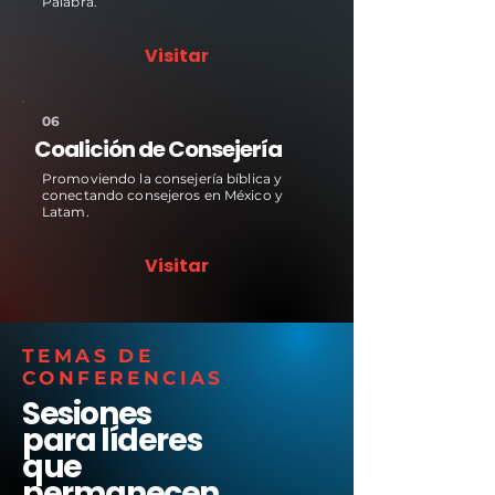
Palabra.
Visitar
06
Coalición de Consejería
Promoviendo la consejería bíblica y
conectando consejeros en México y
Latam.
Visitar
TEMAS DE
CONFERENCIAS
Sesiones
para líderes
que
permanecen